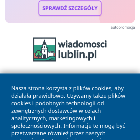
SPRAWDŹ SZCZEGÓŁY
autopromocja
Nasza strona korzysta z plików cookies, aby
działała prawidłowo. Używamy także plików
cookies i podobnych technologii od
zewnętrznych dostawców w celach
Copyright © 2026 wpruszkowie.pl Wszystkie prawa
analitycznych, marketingowych i
zastrzeżone.
społecznościowych. Informacje te mogą być
przetwarzane również przez naszych