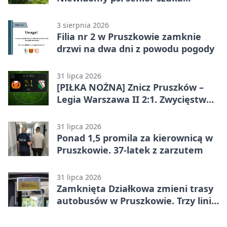
opiekuna
3 sierpnia 2026
Filia nr 2 w Pruszkowie zamknie
drzwi na dwa dni z powodu pogody
31 lipca 2026
[PIŁKA NOŻNA] Znicz Pruszków –
Legia Warszawa II 2:1. Zwycięstwo
w Betclic 2. lidze po golu w 87.
minucie
31 lipca 2026
Ponad 1,5 promila za kierownicą w
Pruszkowie. 37-latek z zarzutem
31 lipca 2026
Zamknięta Działkowa zmieni trasy
autobusów w Pruszkowie. Trzy linie
pojadą objazdem