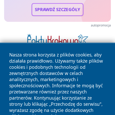
SPRAWDŹ SZCZEGÓŁY
autopromocja
Nasza strona korzysta z plików cookies, aby
działała prawidłowo. Używamy także plików
cookies i podobnych technologii od
zewnętrznych dostawców w celach
analitycznych, marketingowych i
społecznościowych. Informacje te mogą być
Copyright © 2026 wpruszkowie.pl Wszystkie prawa
przetwarzane również przez naszych
zastrzeżone.
partnerów. Kontynuując korzystanie ze
strony lub klikając „Przechodzę do serwisu",
wyrażasz zgodę na użycie dodatkowych
Polityka
Polityka