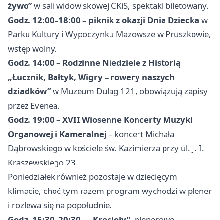
żywo”
w sali widowiskowej CKiS, spektakl biletowany.
Godz. 12:00–18:00 – piknik z okazji Dnia Dziecka
w
Parku Kultury i Wypoczynku Mazowsze w Pruszkowie,
wstęp wolny.
Godz. 14:00 – Rodzinne Niedziele z Historią
„Łucznik, Bałtyk, Wigry – rowery naszych
dziadków”
w Muzeum Dulag 121, obowiązują zapisy
przez Evenea.
Godz. 19:00 – XVII Wiosenne Koncerty Muzyki
Organowej i Kameralnej
– koncert Michała
Dąbrowskiego w kościele św. Kazimierza przy ul. J. I.
Kraszewskiego 23.
Poniedziałek również pozostaje w dziecięcym
klimacie, choć tym razem program wychodzi w plener
i rozlewa się na popołudnie.
Godz. 15:30–20:30 – „Kręcioły”
, plenerowe