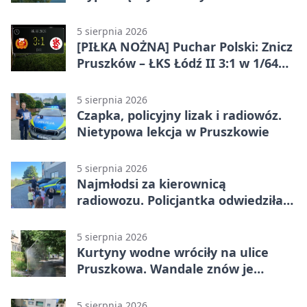
Pruszkowie
5 sierpnia 2026
[PIŁKA NOŻNA] Puchar Polski: Znicz
Pruszków – ŁKS Łódź II 3:1 w 1/64
finału
5 sierpnia 2026
Czapka, policyjny lizak i radiowóz.
Nietypowa lekcja w Pruszkowie
5 sierpnia 2026
Najmłodsi za kierownicą
radiowozu. Policjantka odwiedziła
żłobek w Pruszkowie
5 sierpnia 2026
Kurtyny wodne wróciły na ulice
Pruszkowa. Wandale znów je
niszczą
5 sierpnia 2026