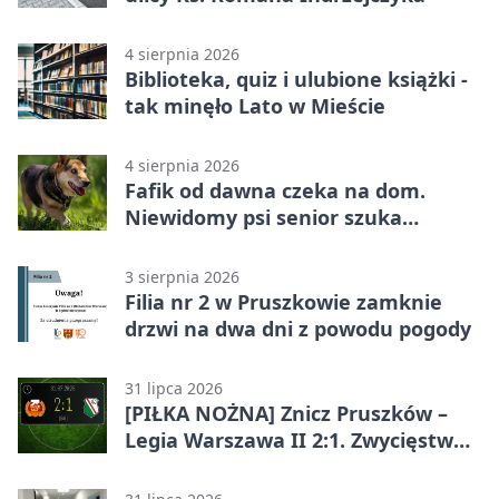
4 sierpnia 2026
Biblioteka, quiz i ulubione książki -
tak minęło Lato w Mieście
4 sierpnia 2026
Fafik od dawna czeka na dom.
Niewidomy psi senior szuka
opiekuna
3 sierpnia 2026
Filia nr 2 w Pruszkowie zamknie
drzwi na dwa dni z powodu pogody
31 lipca 2026
[PIŁKA NOŻNA] Znicz Pruszków –
Legia Warszawa II 2:1. Zwycięstwo
w Betclic 2. lidze po golu w 87.
minucie