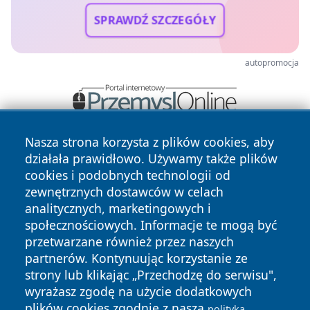
SPRAWDŹ SZCZEGÓŁY
autopromocja
Nasza strona korzysta z plików cookies, aby
działała prawidłowo. Używamy także plików
cookies i podobnych technologii od
zewnętrznych dostawców w celach
analitycznych, marketingowych i
społecznościowych. Informacje te mogą być
Copyright © 2026 wpruszkowie.pl Wszystkie prawa
zastrzeżone.
przetwarzane również przez naszych
partnerów. Kontynuując korzystanie ze
strony lub klikając „Przechodzę do serwisu",
Polityka
Polityka
wyrażasz zgodę na użycie dodatkowych
News
Autorzy
Prywatności
Cookies
plików cookies zgodnie z naszą
polityką