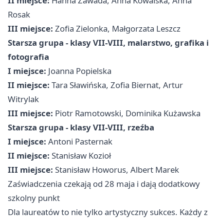
II miejsce:
Hanna Zawada, Anna Kowalska, Anna
Rosak
III miejsce:
Zofia Zielonka, Małgorzata Leszcz
Starsza grupa - klasy VII-VIII, malarstwo, grafika i
fotografia
I miejsce:
Joanna Popielska
II miejsce:
Tara Sławińska, Zofia Biernat, Artur
Witrylak
III miejsce:
Piotr Ramotowski, Dominika Kużawska
Starsza grupa - klasy VII-VIII, rzeźba
I miejsce:
Antoni Pasternak
II miejsce:
Stanisław Kozioł
III miejsce:
Stanisław Howorus, Albert Marek
Zaświadczenia czekają od 28 maja i dają dodatkowy
szkolny punkt
Dla laureatów to nie tylko artystyczny sukces. Każdy z