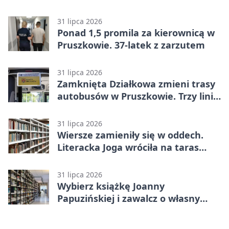
w Betclic 2. lidze po golu w 87.
minucie
31 lipca 2026
Ponad 1,5 promila za kierownicą w
Pruszkowie. 37-latek z zarzutem
31 lipca 2026
Zamknięta Działkowa zmieni trasy
autobusów w Pruszkowie. Trzy linie
pojadą objazdem
31 lipca 2026
Wiersze zamieniły się w oddech.
Literacka Joga wróciła na taras
biblioteki
31 lipca 2026
Wybierz książkę Joanny
Papuzińskiej i zawalcz o własny
egzemplarz