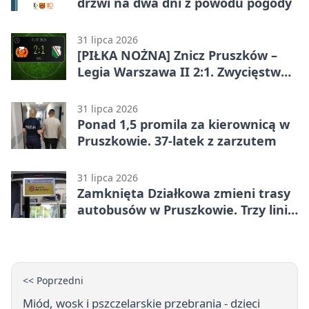
drzwi na dwa dni z powodu pogody
31 lipca 2026
[PIŁKA NOŻNA] Znicz Pruszków –
Legia Warszawa II 2:1. Zwycięstwo
w Betclic 2. lidze po golu w 87.
minucie
31 lipca 2026
Ponad 1,5 promila za kierownicą w
Pruszkowie. 37-latek z zarzutem
31 lipca 2026
Zamknięta Działkowa zmieni trasy
autobusów w Pruszkowie. Trzy linie
pojadą objazdem
<< Poprzedni
Miód, wosk i pszczelarskie przebrania - dzieci