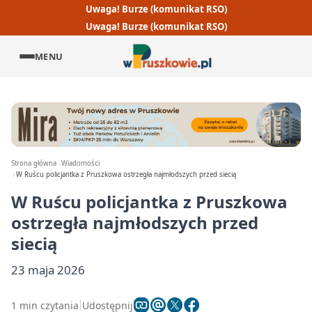
Uwaga! Burze (komunikat RSO)
Uwaga! Burze (komunikat RSO)
MENU
Strona główna
Wiadomości
W Ruścu policjantka z Pruszkowa ostrzegła najmłodszych przed siecią
W Ruścu policjantka z Pruszkowa
ostrzegła najmłodszych przed
siecią
23 maja 2026
1 min czytania
Udostępnij