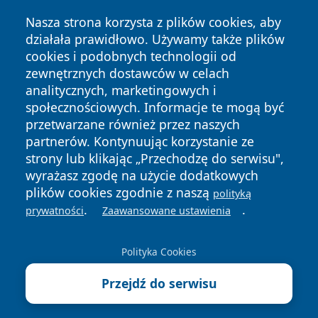
Nasza strona korzysta z plików cookies, aby
działała prawidłowo. Używamy także plików
cookies i podobnych technologii od
zewnętrznych dostawców w celach
Copyright © 2026 wpruszkowie.pl Wszystkie prawa
analitycznych, marketingowych i
zastrzeżone.
społecznościowych. Informacje te mogą być
przetwarzane również przez naszych
partnerów. Kontynuując korzystanie ze
Polityka
Polityka
News
Autorzy
strony lub klikając „Przechodzę do serwisu",
Prywatności
Cookies
wyrażasz zgodę na użycie dodatkowych
plików cookies zgodnie z naszą
polityką
.
.
prywatności
Zaawansowane ustawienia
Polityka Cookies
Przejdź do serwisu