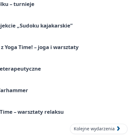
ku – turnieje
jekcie „Sudoku kajakarskie”
z Yoga Time! – joga i warsztaty
teterapeutyczne
 Warhammer
Time – warsztaty relaksu
Kolejne wydarzenia