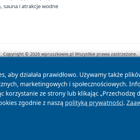
, sauna i atrakcje wodne
Copyright © 2026 wpruszkowie.pl Wszystkie prawa zastrzeżone.
es, aby działała prawidłowo. Używamy także plik
News
Autorzy
Polityka Prywatności
Polityka Cookie
cznych, marketingowych i społecznościowych. Inf
 korzystanie ze strony lub klikając „Przechodzę 
ookies zgodnie z naszą
polityką prywatności
.
Zaaw