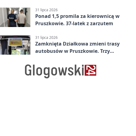
w Betclic 2. lidze po golu w 87.
minucie
31 lipca 2026
Ponad 1,5 promila za kierownicą w
Pruszkowie. 37-latek z zarzutem
31 lipca 2026
Zamknięta Działkowa zmieni trasy
autobusów w Pruszkowie. Trzy
linie pojadą objazdem