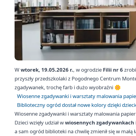
W
wtorek, 19.05.2026 r.
, w ogrodzie
Filii nr 6
zrobi
przyszły przedszkolaki z Pogodnego Centrum Montess
zgadywanek, trochę farb i dużo wyobraźni 🌼
Wiosenne zgadywanki i warsztaty malowania papier
Biblioteczny ogród dostał nowe kolory dzięki dziec
Wiosenne zgadywanki i warsztaty malowania papiero
Dzieci wzięły udział w
wiosennych zgadywankach i
a sam ogród biblioteki na chwilę zmienił się w mał