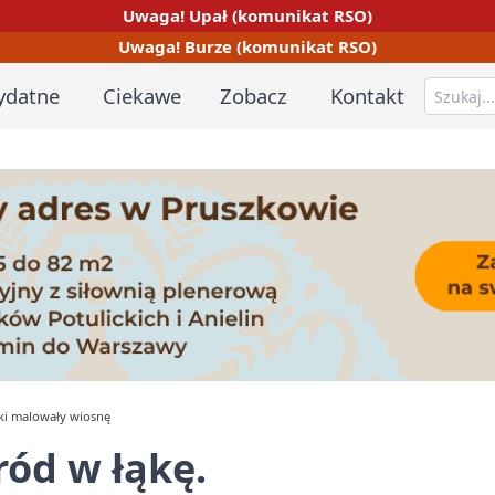
Uwaga! Upał (komunikat RSO)
Uwaga! Burze (komunikat RSO)
ydatne
Ciekawe
Zobacz
Kontakt
aki malowały wiosnę
ród w łąkę.