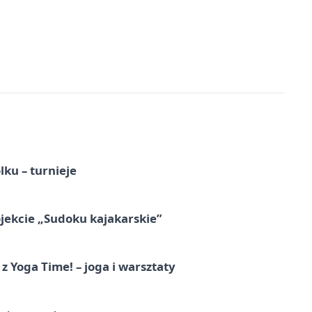
ku – turnieje
jekcie „Sudoku kajakarskie”
z Yoga Time! – joga i warsztaty