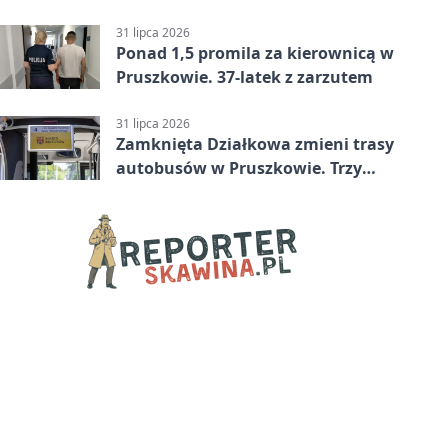
w Betclic 2. lidze po golu w 87.
minucie
31 lipca 2026
Ponad 1,5 promila za kierownicą w
Pruszkowie. 37-latek z zarzutem
31 lipca 2026
Zamknięta Działkowa zmieni trasy
autobusów w Pruszkowie. Trzy
linie pojadą objazdem