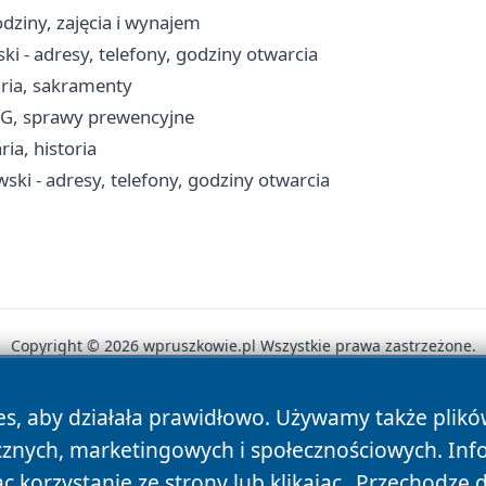
dziny, zajęcia i wynajem
i - adresy, telefony, godziny otwarcia
aria, sakramenty
RG, sprawy prewencyjne
ia, historia
ki - adresy, telefony, godziny otwarcia
Copyright © 2026 wpruszkowie.pl Wszystkie prawa zastrzeżone.
es, aby działała prawidłowo. Używamy także plik
News
Autorzy
Polityka Prywatności
Polityka Cookie
cznych, marketingowych i społecznościowych. Inf
 korzystanie ze strony lub klikając „Przechodzę 