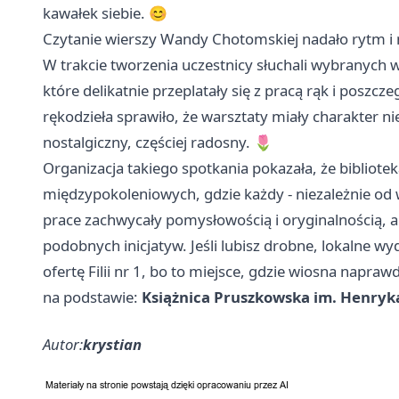
kawałek siebie. 😊
Czytanie wierszy Wandy Chotomskiej nadało rytm i 
W trakcie tworzenia uczestnicy słuchali wybranych 
które delikatnie przeplatały się z pracą rąk i poszc
rękodzieła sprawiło, że warsztaty miały charakter nie 
nostalgiczny, częściej radosny. 🌷
Organizacja takiego spotkania pokazała, że bibliot
międzypokoleniowych, gdzie każdy - niezależnie od 
prace zachwycały pomysłowością i oryginalnością, 
podobnych inicjatyw. Jeśli lubisz drobne, lokalne wyd
ofertę Filii nr 1, bo to miejsce, gdzie wiosna napra
na podstawie:
Książnica Pruszkowska im. Henryk
Autor:
krystian