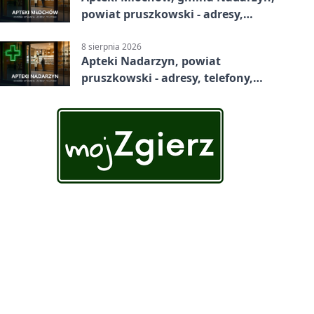
powiat pruszkowski - adresy,
telefony, godziny otwarcia
8 sierpnia 2026
Apteki Nadarzyn, powiat
pruszkowski - adresy, telefony,
godziny otwarcia