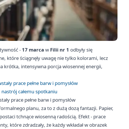
atywność -
17 marca
w
Filii nr 1
odbyły się
, które ściągnęły uwagę nie tylko kolorami, lecz
a krótka, intensywna porcja wiosennej energii,
stały prace pełne barw i pomysłów
 nastrój całemu spotkaniu
tały prace pełne barw i pomysłów
z formalnego planu, za to z dużą dozą fantazji. Papier,
i postaci tchnące wiosenną radością. Efekt - prace
ty, które zdradzały, że każdy wkładał w obrazek