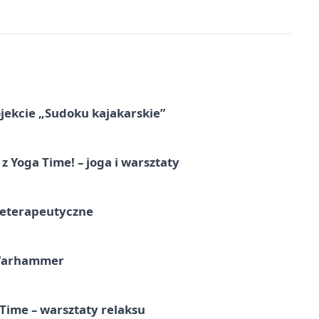
jekcie „Sudoku kajakarskie”
z Yoga Time! – joga i warsztaty
teterapeutyczne
 Warhammer
Time – warsztaty relaksu