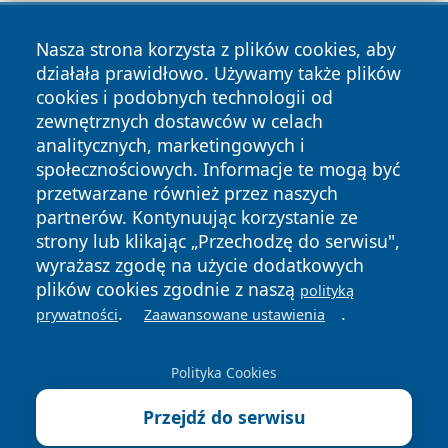
Nasza strona korzysta z plików cookies, aby
działała prawidłowo. Używamy także plików
cookies i podobnych technologii od
zewnętrznych dostawców w celach
Copyright © 2026 wpruszkowie.pl Wszystkie prawa
analitycznych, marketingowych i
zastrzeżone.
społecznościowych. Informacje te mogą być
przetwarzane również przez naszych
partnerów. Kontynuując korzystanie ze
Polityka
Polityka
News
Autorzy
strony lub klikając „Przechodzę do serwisu",
Prywatności
Cookies
wyrażasz zgodę na użycie dodatkowych
plików cookies zgodnie z naszą
polityką
.
.
prywatności
Zaawansowane ustawienia
Polityka Cookies
Przejdź do serwisu