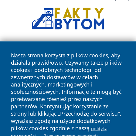
Nasza strona korzysta z plików cookies, aby
działała prawidłowo. Używamy także plików
cookies i podobnych technologii od
zewnętrznych dostawców w celach
Copyright © 2026 wpruszkowie.pl Wszystkie prawa
analitycznych, marketingowych i
zastrzeżone.
społecznościowych. Informacje te mogą być
przetwarzane również przez naszych
partnerów. Kontynuując korzystanie ze
Polityka
Polityka
News
Autorzy
strony lub klikając „Przechodzę do serwisu",
Prywatności
Cookies
wyrażasz zgodę na użycie dodatkowych
plików cookies zgodnie z naszą
polityką
.
.
prywatności
Zaawansowane ustawienia