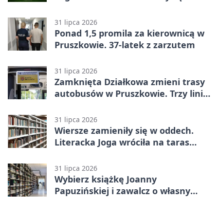
w Betclic 2. lidze po golu w 87.
minucie
31 lipca 2026
Ponad 1,5 promila za kierownicą w
Pruszkowie. 37-latek z zarzutem
31 lipca 2026
Zamknięta Działkowa zmieni trasy
autobusów w Pruszkowie. Trzy linie
pojadą objazdem
31 lipca 2026
Wiersze zamieniły się w oddech.
Literacka Joga wróciła na taras
biblioteki
31 lipca 2026
Wybierz książkę Joanny
Papuzińskiej i zawalcz o własny
egzemplarz