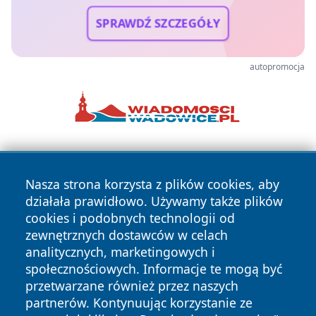
SPRAWDŹ SZCZEGÓŁY
autopromocja
Nasza strona korzysta z plików cookies, aby
działała prawidłowo. Używamy także plików
cookies i podobnych technologii od
zewnętrznych dostawców w celach
Copyright © 2026 wpruszkowie.pl Wszystkie prawa
analitycznych, marketingowych i
zastrzeżone.
społecznościowych. Informacje te mogą być
przetwarzane również przez naszych
partnerów. Kontynuując korzystanie ze
Polityka
Polityka
News
Autorzy