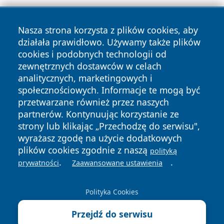
Nasza strona korzysta z plików cookies, aby
działała prawidłowo. Używamy także plików
cookies i podobnych technologii od
zewnętrznych dostawców w celach
Copyright © 2026 wpruszkowie.pl Wszystkie prawa
analitycznych, marketingowych i
zastrzeżone.
społecznościowych. Informacje te mogą być
przetwarzane również przez naszych
partnerów. Kontynuując korzystanie ze
Polityka
Polityka
News
Autorzy
strony lub klikając „Przechodzę do serwisu",
Prywatności
Cookies
wyrażasz zgodę na użycie dodatkowych
plików cookies zgodnie z naszą
polityką
.
.
prywatności
Zaawansowane ustawienia
Polityka Cookies
Przejdź do serwisu