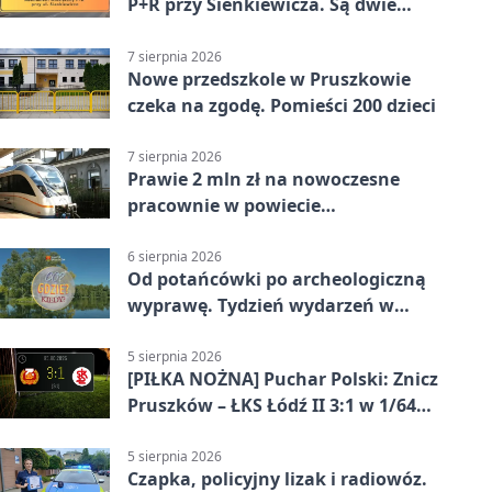
P+R przy Sienkiewicza. Są dwie
stawki
7 sierpnia 2026
Nowe przedszkole w Pruszkowie
czeka na zgodę. Pomieści 200 dzieci
7 sierpnia 2026
Prawie 2 mln zł na nowoczesne
pracownie w powiecie
pruszkowskim
6 sierpnia 2026
Od potańcówki po archeologiczną
wyprawę. Tydzień wydarzeń w
Pruszkowie
5 sierpnia 2026
[PIŁKA NOŻNA] Puchar Polski: Znicz
Pruszków – ŁKS Łódź II 3:1 w 1/64
finału
5 sierpnia 2026
Czapka, policyjny lizak i radiowóz.