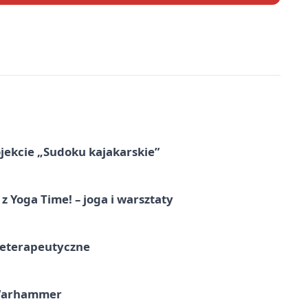
jekcie „Sudoku kajakarskie”
z Yoga Time! – joga i warsztaty
teterapeutyczne
 Warhammer