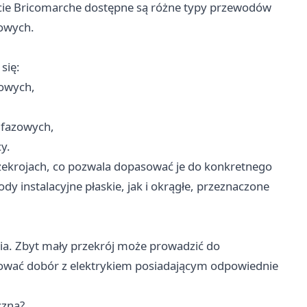
rcie Bricomarche dostępne są różne typy przewodów
owych.
się:
owych,
jfazowych,
y.
rzekrojach, co pozwala dopasować je do konkretnego
dy instalacyjne
płaskie, jak i okrągłe, przeznaczone
ia. Zbyt mały przekrój może prowadzić do
ltować dobór z elektrykiem posiadającym odpowiednie
czną?