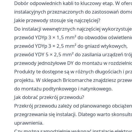
Dobór odpowiednich kabli to kluczowy etap. W ofe
instalacyjnych przeznaczonych do zastosowań dom
Jakie przewody stosuje się najczęściej?
Do instalacji wewnętrznych najczęściej wykorzystuje 
przewód YDYp 3 × 1,5 mm² do obwodów oświetleni
przewód YDYp 3 × 2,5 mm² do gniazd wtykowych,
przewód YDY 5 × 2,5 mm² do zasilania urządzeń tró
przewody jednożyłowe DY do montażu w rozdzielnic
Produkty te dostępne są w różnych długościach i p
projektu. W sklepach Bricomarche znajdziesz
przewo
do montażu podtynkowego i natynkowego.
Jak dobrać przekrój przewodu?
Przekrój przewodu zależy od planowanego obciążen
przegrzewania się instalacji. Dlatego warto skonsu
uprawnienia.
Czy można samodzielnie wykonać instalację elektry