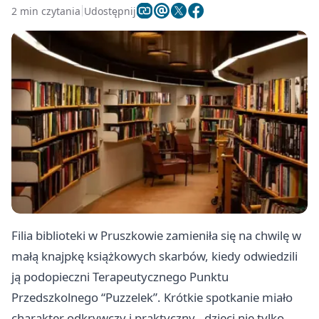
2 min czytania
Udostępnij
Filia biblioteki w Pruszkowie zamieniła się na chwilę w
małą knajpkę książkowych skarbów, kiedy odwiedzili
ją podopieczni Terapeutycznego Punktu
Przedszkolnego “Puzzelek”. Krótkie spotkanie miało
charakter odkrywczy i praktyczny - dzieci nie tylko