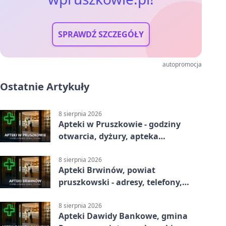
SPRAWDŹ SZCZEGÓŁY
autopromocja
Ostatnie Artykuły
8 sierpnia 2026
Apteki w Pruszkowie - godziny
otwarcia, dyżury, apteka
całodobowa
8 sierpnia 2026
Apteki Brwinów, powiat
pruszkowski - adresy, telefony,
godziny otwarcia
8 sierpnia 2026
Apteki Dawidy Bankowe, gmina