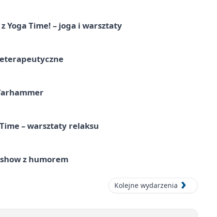
z Yoga Time! – joga i warsztaty
teterapeutyczne
 Warhammer
Time – warsztaty relaksu
e show z humorem
Kolejne wydarzenia