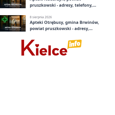
pruszkowski - adresy, telefony,
godziny otwarcia
8 sierpnia 2026
Apteki Otrębusy, gmina Brwinów,
powiat pruszkowski - adresy,
telefony, godziny otwarcia