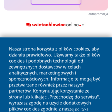
autopromocja
Nasza strona korzysta z plików cookies, aby
działała prawidłowo. Używamy także plików
cookies i podobnych technologii od
zewnętrznych dostawców w celach
Copyright © 2026 wpruszkowie.pl Wszystkie prawa
analitycznych, marketingowych i
zastrzeżone.
społecznościowych. Informacje te mogą być
przetwarzane również przez naszych
partnerów. Kontynuując korzystanie ze
Polityka
Polityka
News
Autorzy
strony lub klikając „Przechodzę do serwisu",
Prywatności
Cookies
wyrażasz zgodę na użycie dodatkowych
plików cookies zgodnie z naszą
polityką