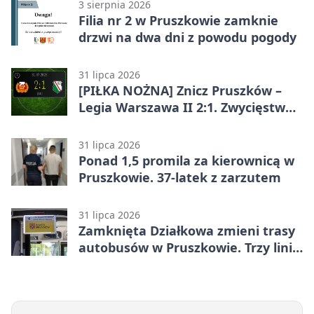
3 sierpnia 2026
Filia nr 2 w Pruszkowie zamknie
drzwi na dwa dni z powodu pogody
31 lipca 2026
[PIŁKA NOŻNA] Znicz Pruszków –
Legia Warszawa II 2:1. Zwycięstwo
w Betclic 2. lidze po golu w 87.
minucie
31 lipca 2026
Ponad 1,5 promila za kierownicą w
Pruszkowie. 37-latek z zarzutem
31 lipca 2026
Zamknięta Działkowa zmieni trasy
autobusów w Pruszkowie. Trzy linie
pojadą objazdem