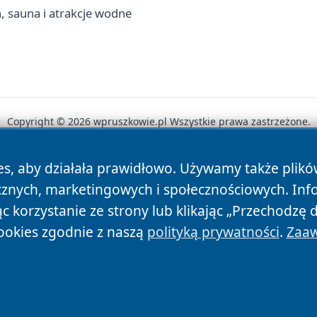
, sauna i atrakcje wodne
Copyright © 2026 wpruszkowie.pl Wszystkie prawa zastrzeżone.
es, aby działała prawidłowo. Używamy także plik
News
Autorzy
Polityka Prywatności
Polityka Cookie
cznych, marketingowych i społecznościowych. Inf
 korzystanie ze strony lub klikając „Przechodzę 
ookies zgodnie z naszą
polityką prywatności
.
Zaaw