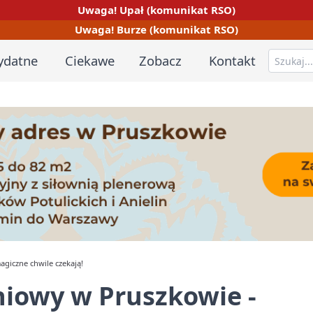
Uwaga! Upał (komunikat RSO)
Uwaga! Burze (komunikat RSO)
ydatne
Ciekawe
Zobacz
Kontakt
giczne chwile czekają!
iowy w Pruszkowie -