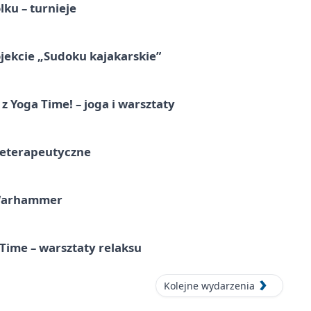
ku – turnieje
jekcie „Sudoku kajakarskie”
z Yoga Time! – joga i warsztaty
teterapeutyczne
 Warhammer
Time – warsztaty relaksu
Kolejne wydarzenia