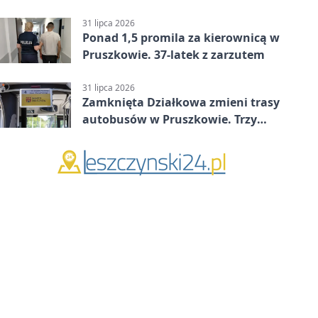
w Betclic 2. lidze po golu w 87.
minucie
31 lipca 2026
Ponad 1,5 promila za kierownicą w
Pruszkowie. 37-latek z zarzutem
31 lipca 2026
Zamknięta Działkowa zmieni trasy
autobusów w Pruszkowie. Trzy
linie pojadą objazdem