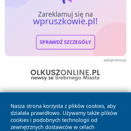
Zareklamuj się na
wpruszkowie.pl!
SPRAWDŹ SZCZEGÓŁY
autopromocja
Nasza strona korzysta z plików cookies, aby
działała prawidłowo. Używamy także plików
cookies i podobnych technologii od
zewnętrznych dostawców w celach
Copyright © 2026 wpruszkowie.pl Wszystkie prawa