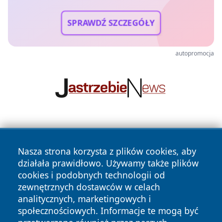
SPRAWDŹ SZCZEGÓŁY
autopromocja
Nasza strona korzysta z plików cookies, aby
działała prawidłowo. Używamy także plików
cookies i podobnych technologii od
zewnętrznych dostawców w celach
Copyright © 2026 wpruszkowie.pl Wszystkie prawa
analitycznych, marketingowych i
zastrzeżone.
społecznościowych. Informacje te mogą być