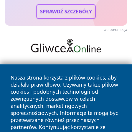
SPRAWDŹ SZCZEGÓŁY
autopromocja
Nasza strona korzysta z plików cookies, aby
działała prawidłowo. Używamy także plików
cookies i podobnych technologii od
zewnętrznych dostawców w celach
Copyright © 2026 wpruszkowie.pl Wszystkie prawa
analitycznych, marketingowych i
zastrzeżone.
społecznościowych. Informacje te mogą być
przetwarzane również przez naszych
partnerów. Kontynuując korzystanie ze
Polityka
Polityka
News
Autorzy