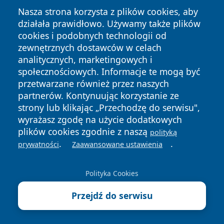
Nasza strona korzysta z plików cookies, aby
działała prawidłowo. Używamy także plików
cookies i podobnych technologii od
zewnętrznych dostawców w celach
Copyright © 2026 wpruszkowie.pl Wszystkie prawa
analitycznych, marketingowych i
zastrzeżone.
społecznościowych. Informacje te mogą być
przetwarzane również przez naszych
partnerów. Kontynuując korzystanie ze
Polityka
Polityka
News
Autorzy
strony lub klikając „Przechodzę do serwisu",
Prywatności
Cookies
wyrażasz zgodę na użycie dodatkowych
plików cookies zgodnie z naszą
polityką
.
.
prywatności
Zaawansowane ustawienia
Polityka Cookies
Przejdź do serwisu