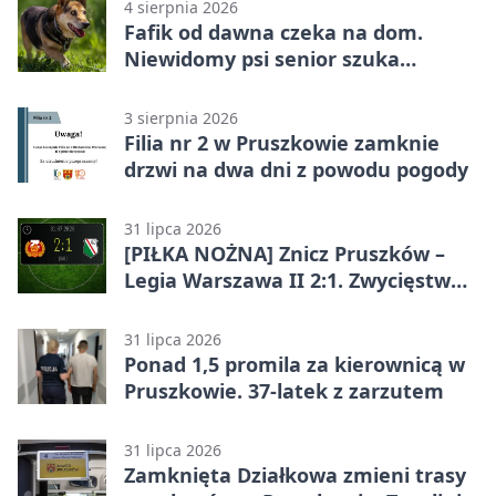
4 sierpnia 2026
Fafik od dawna czeka na dom.
Niewidomy psi senior szuka
opiekuna
3 sierpnia 2026
Filia nr 2 w Pruszkowie zamknie
drzwi na dwa dni z powodu pogody
31 lipca 2026
[PIŁKA NOŻNA] Znicz Pruszków –
Legia Warszawa II 2:1. Zwycięstwo
w Betclic 2. lidze po golu w 87.
minucie
31 lipca 2026
Ponad 1,5 promila za kierownicą w
Pruszkowie. 37-latek z zarzutem
31 lipca 2026
Zamknięta Działkowa zmieni trasy