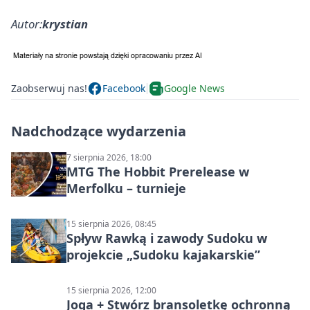
Autor:
krystian
Zaobserwuj nas!
Facebook
Google News
Nadchodzące wydarzenia
7 sierpnia 2026, 18:00
MTG The Hobbit Prerelease w
Merfolku – turnieje
15 sierpnia 2026, 08:45
Spływ Rawką i zawody Sudoku w
projekcie „Sudoku kajakarskie”
15 sierpnia 2026, 12:00
Joga + Stwórz bransoletkę ochronną