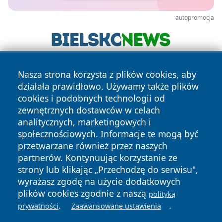
autopromocja
Nasza strona korzysta z plików cookies, aby
działała prawidłowo. Używamy także plików
cookies i podobnych technologii od
zewnętrznych dostawców w celach
analitycznych, marketingowych i
Copyright © 2026 wpruszkowie.pl Wszystkie prawa
społecznościowych. Informacje te mogą być
zastrzeżone.
przetwarzane również przez naszych
partnerów. Kontynuując korzystanie ze
strony lub klikając „Przechodzę do serwisu",
Polityka
Polityka
News
Autorzy
wyrażasz zgodę na użycie dodatkowych
Prywatności
Cookies
plików cookies zgodnie z naszą
polityką
.
.
prywatności
Zaawansowane ustawienia