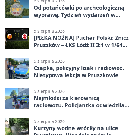
6 sierpnia 2026
Od potańcówki po archeologiczną
wyprawę. Tydzień wydarzeń w
Pruszkowie
5 sierpnia 2026
[PIŁKA NOŻNA] Puchar Polski: Znicz
Pruszków – ŁKS Łódź II 3:1 w 1/64
finału
5 sierpnia 2026
Czapka, policyjny lizak i radiowóz.
Nietypowa lekcja w Pruszkowie
5 sierpnia 2026
Najmłodsi za kierownicą
radiowozu. Policjantka odwiedziła
żłobek w Pruszkowie
5 sierpnia 2026
Kurtyny wodne wróciły na ulice