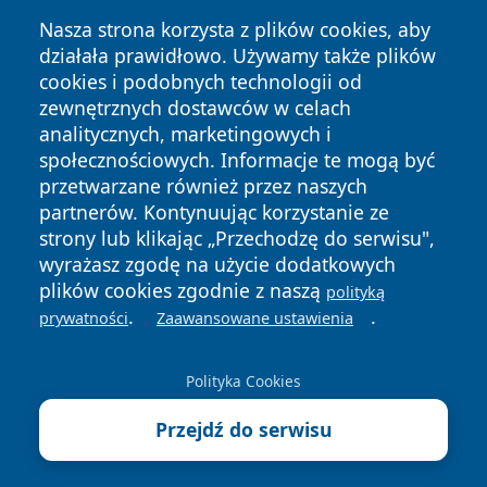
Nasza strona korzysta z plików cookies, aby
działała prawidłowo. Używamy także plików
cookies i podobnych technologii od
zewnętrznych dostawców w celach
analitycznych, marketingowych i
społecznościowych. Informacje te mogą być
Copyright © 2026 wpruszkowie.pl Wszystkie prawa
przetwarzane również przez naszych
zastrzeżone.
partnerów. Kontynuując korzystanie ze
strony lub klikając „Przechodzę do serwisu",
Polityka
Polityka
wyrażasz zgodę na użycie dodatkowych
News
Autorzy
Prywatności
Cookies
plików cookies zgodnie z naszą
polityką
.
.
prywatności
Zaawansowane ustawienia
Polityka Cookies
Przejdź do serwisu