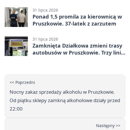
w Betclic 2. lidze po golu w 87.
minucie
31 lipca 2026
Ponad 1,5 promila za kierownicą w
Pruszkowie. 37-latek z zarzutem
31 lipca 2026
Zamknięta Działkowa zmieni trasy
autobusów w Pruszkowie. Trzy linie
pojadą objazdem
<< Poprzedni
Nocny zakaz sprzedaży alkoholu w Pruszkowie.
Od piątku sklepy zamkną alkoholowe działy przed
22:00
Następny >>