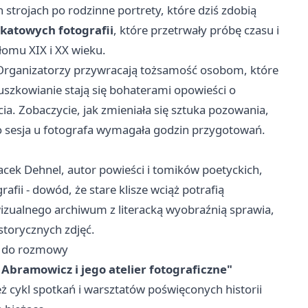
strojach po rodzinne portrety, które dziś zdobią
ikatowych fotografii
, które przetrwały próbę czasu i
ełomu XIX i XX wieku.
. Organizatorzy przywracają tożsamość osobom, które
uszkowianie stają się bohaterami opowieści o
ia. Zobaczycie, jak zmieniała się sztuka pozowania,
go sesja u fotografa wymagała godzin przygotowań.
acek Dehnel, autor powieści i tomików poetyckich,
rafii - dowód, że stare klisze wciąż potrafią
izualnego archiwum z literacką wyobraźnią sprawia,
storycznych zdjęć.
st do rozmowy
bramowicz i jego atelier fotograficzne"
ż cykl spotkań i warsztatów poświęconych historii