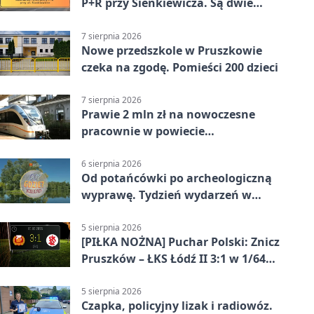
P+R przy Sienkiewicza. Są dwie
stawki
7 sierpnia 2026
Nowe przedszkole w Pruszkowie
czeka na zgodę. Pomieści 200 dzieci
7 sierpnia 2026
Prawie 2 mln zł na nowoczesne
pracownie w powiecie
pruszkowskim
6 sierpnia 2026
Od potańcówki po archeologiczną
wyprawę. Tydzień wydarzeń w
Pruszkowie
5 sierpnia 2026
[PIŁKA NOŻNA] Puchar Polski: Znicz
Pruszków – ŁKS Łódź II 3:1 w 1/64
finału
5 sierpnia 2026
Czapka, policyjny lizak i radiowóz.