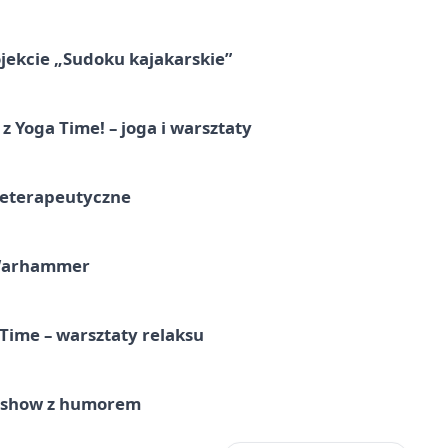
jekcie „Sudoku kajakarskie”
z Yoga Time! – joga i warsztaty
teterapeutyczne
 Warhammer
Time – warsztaty relaksu
e show z humorem