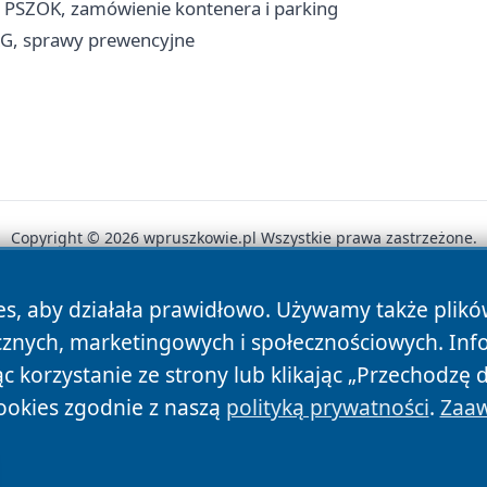
, PSZOK, zamówienie kontenera i parking
RG, sprawy prewencyjne
Copyright © 2026 wpruszkowie.pl Wszystkie prawa zastrzeżone.
es, aby działała prawidłowo. Używamy także plik
News
Autorzy
Polityka Prywatności
Polityka Cookie
cznych, marketingowych i społecznościowych. Inf
 korzystanie ze strony lub klikając „Przechodzę 
ookies zgodnie z naszą
polityką prywatności
.
Zaaw