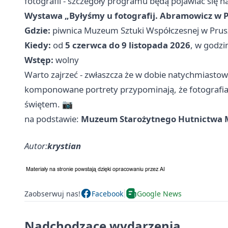
fotografii - szczegóły programu będą pojawiać się n
Wystawa „Byłyśmy u fotografij. Abramowicz w P
Gdzie:
piwnica Muzeum Sztuki Współczesnej w Pru
Kiedy:
od
5 czerwca do 9 listopada 2026
, w godz
Wstęp:
wolny
Warto zajrzeć - zwłaszcza że w dobie natychmiastow
komponowane portrety przypominają, że fotografia 
świętem. 📷
na podstawie:
Muzeum Starożytnego Hutnictwa 
Autor:
krystian
Zaobserwuj nas!
Facebook
Google News
Nadchodzące wydarzenia