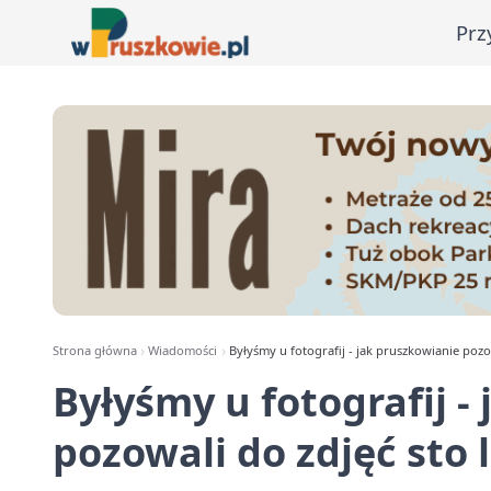
Prz
Strona główna
Wiadomości
Byłyśmy u fotografij - jak pruszkowianie pozo
Byłyśmy u fotografij -
pozowali do zdjęć sto 