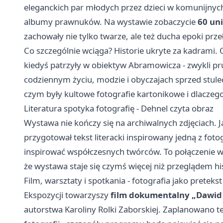
eleganckich par młodych przez dzieci w komunijnych 
albumy prawnuków. Na wystawie zobaczycie
60 un
zachowały nie tylko twarze, ale też ducha epoki prz
Co szczególnie wciąga? Historie ukryte za kadrami
kiedyś patrzyły w obiektyw Abramowicza - zwykli pr
codziennym życiu, modzie i obyczajach sprzed stulec
czym były kultowe fotografie kartonikowe i dlacze
Literatura spotyka fotografię - Dehnel czyta obraz
Wystawa nie kończy się na archiwalnych zdjęciach. J
przygotował tekst literacki inspirowany jedną z fotog
inspirować współczesnych twórców. To połączenie w
że wystawa staje się czymś więcej niż przeglądem hi
Film, warsztaty i spotkania - fotografia jako pretek
Ekspozycji towarzyszy
film dokumentalny „Dawid A
autorstwa Karoliny Rolki Zaborskiej. Zaplanowano te