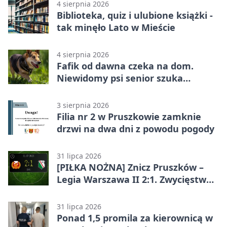
4 sierpnia 2026
Biblioteka, quiz i ulubione książki -
tak minęło Lato w Mieście
4 sierpnia 2026
Fafik od dawna czeka na dom.
Niewidomy psi senior szuka
opiekuna
3 sierpnia 2026
Filia nr 2 w Pruszkowie zamknie
drzwi na dwa dni z powodu pogody
31 lipca 2026
[PIŁKA NOŻNA] Znicz Pruszków –
Legia Warszawa II 2:1. Zwycięstwo
w Betclic 2. lidze po golu w 87.
minucie
31 lipca 2026
Ponad 1,5 promila za kierownicą w