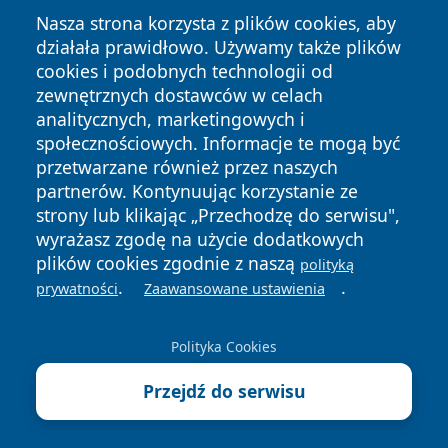
Nasza strona korzysta z plików cookies, aby
działała prawidłowo. Używamy także plików
cookies i podobnych technologii od
zewnętrznych dostawców w celach
analitycznych, marketingowych i
Copyright © 2026 wpruszkowie.pl Wszystkie prawa
społecznościowych. Informacje te mogą być
zastrzeżone.
przetwarzane również przez naszych
partnerów. Kontynuując korzystanie ze
strony lub klikając „Przechodzę do serwisu",
Polityka
Polityka
News
Autorzy
wyrażasz zgodę na użycie dodatkowych
Prywatności
Cookies
plików cookies zgodnie z naszą
polityką
.
.
prywatności
Zaawansowane ustawienia
Polityka Cookies
Przejdź do serwisu