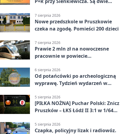
P+R przy Sienkiewicza. Są dwie
stawki
7 sierpnia 2026
Nowe przedszkole w Pruszkowie
czeka na zgodę. Pomieści 200 dzieci
7 sierpnia 2026
Prawie 2 mln zł na nowoczesne
pracownie w powiecie
pruszkowskim
6 sierpnia 2026
Od potańcówki po archeologiczną
wyprawę. Tydzień wydarzeń w
Pruszkowie
5 sierpnia 2026
[PIŁKA NOŻNA] Puchar Polski: Znicz
Pruszków – ŁKS Łódź II 3:1 w 1/64
finału
5 sierpnia 2026
Czapka, policyjny lizak i radiowóz.