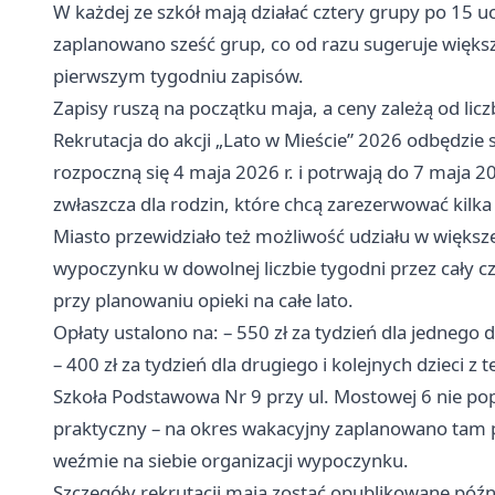
W każdej ze szkół mają działać cztery grupy po 15 u
zaplanowano sześć grup, co od razu sugeruje większ
pierwszym tygodniu zapisów.
Zapisy ruszą na początku maja, a ceny zależą od licz
Rekrutacja do akcji „Lato w Mieście” 2026 odbędzie 
rozpoczną się 4 maja 2026 r. i potrwają do 7 maja 20
zwłaszcza dla rodzin, które chcą zarezerwować kil
Miasto przewidziało też możliwość udziału w większ
wypoczynku w dowolnej liczbie tygodni przez cały cz
przy planowaniu opieki na całe lato.
Opłaty ustalono na: – 550 zł za tydzień dla jednego 
– 400 zł za tydzień dla drugiego i kolejnych dzieci z 
Szkoła Podstawowa Nr 9 przy ul. Mostowej 6 nie pop
praktyczny – na okres wakacyjny zaplanowano tam 
weźmie na siebie organizacji wypoczynku.
Szczegóły rekrutacji mają zostać opublikowane późni