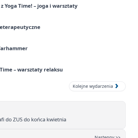
z Yoga Time! – joga i warsztaty
teterapeutyczne
 Warhammer
Time – warsztaty relaksu
Kolejne wydarzenia
afi do ZUS do końca kwietnia
Następny >>