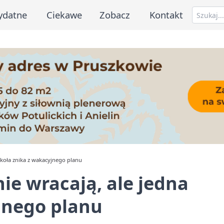
ydatne
Ciekawe
Zobacz
Kontakt
zkoła znika z wakacyjnego planu
ie wracają, ale jedna
jnego planu