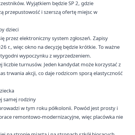
czestników. Wyjątkiem będzie SP 2, gdzie
ą przepustowość i szerszą ofertę miejsc w
by dzieci
się przez elektroniczny system zgłoszeń. Zapisy
26 r., więc okno na decyzję będzie krótkie. To ważne
ka tygodni wypoczynku z wyprzedzeniem.
ej liczbie turnusów. Jeden kandydat może korzystać z
as trwania akcji, co daje rodzicom sporą elastyczność
dziecka
tej samej rodziny
rowadzi w tym roku półkolonii. Powód jest prosty i
prace remontowo-modernizacyjne, więc placówka nie
ej na stronie miasta i na stronach szkół biorących