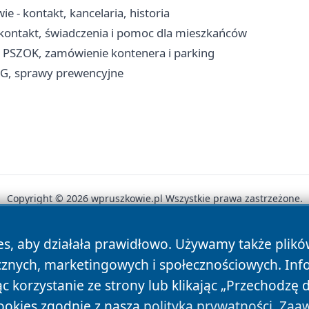
 - kontakt, kancelaria, historia
kontakt, świadczenia i pomoc dla mieszkańców
, PSZOK, zamówienie kontenera i parking
RG, sprawy prewencyjne
Copyright © 2026 wpruszkowie.pl Wszystkie prawa zastrzeżone.
es, aby działała prawidłowo. Używamy także plik
News
Autorzy
Polityka Prywatności
Polityka Cookie
cznych, marketingowych i społecznościowych. Inf
 korzystanie ze strony lub klikając „Przechodzę 
ookies zgodnie z naszą
polityką prywatności
.
Zaaw