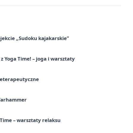
jekcie „Sudoku kajakarskie”
z Yoga Time! – joga i warsztaty
teterapeutyczne
 Warhammer
Time – warsztaty relaksu