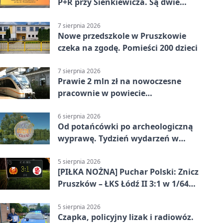
P+R przy Sienkiewicza. Są dwie
stawki
7 sierpnia 2026
Nowe przedszkole w Pruszkowie
czeka na zgodę. Pomieści 200 dzieci
7 sierpnia 2026
Prawie 2 mln zł na nowoczesne
pracownie w powiecie
pruszkowskim
6 sierpnia 2026
Od potańcówki po archeologiczną
wyprawę. Tydzień wydarzeń w
Pruszkowie
5 sierpnia 2026
[PIŁKA NOŻNA] Puchar Polski: Znicz
Pruszków – ŁKS Łódź II 3:1 w 1/64
finału
5 sierpnia 2026
Czapka, policyjny lizak i radiowóz.