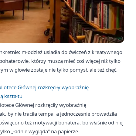
onkretnie: młodzież usiadła do ćwiczeń z kreatywnego
i bohaterowie, którzy muszą mieć coś więcej niż tylko
rym w głowie zostaje nie tylko pomysł, ale też chęć,
liotece Głównej rozkręciły wyobraźnię
ą kształtu
iotece Głównej rozkręciły wyobraźnię
ak, by nie traciła tempa, a jednocześnie prowadziła
oświęcono też motywacji bohatera, bo właśnie od niej
tylko „ładnie wygląda” na papierze.