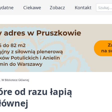
ydatne
Ciekawe
Zobacz
Kontakt
o. W Bibliotece Głównej
óre od razu łapią
łównej