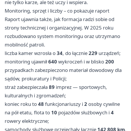
nie tylko karze, ale też uczy i wspiera.
Monitoring, sprzęt i liczby – co pokazuje raport
Raport ujawnia także, jak formacja radzi sobie od
strony technicznej i organizacyjnej. W 2025 roku
rozbudowano system monitoringu oraz utrzymano
mobilność patroli.
liczba kamer wzrosła o
34
, do łącznie
229
urządzeń;
monitoring ujawnił
640
wykroczeń i w blisko
200
przypadkach zabezpieczono materiał dowodowy dla
sądów, prokuratury i Policji;
straż zabezpieczała
89
imprez — sportowych,
kulturalnych i zgromadzeń;
koniec roku to
48
funkcjonariuszy i
2
osoby cywilne
na pół etatu, flota to
10
pojazdów służbowych i
4
rowery elektryczne;
samochody służbowe przejechały łącznie
142 808 km
.