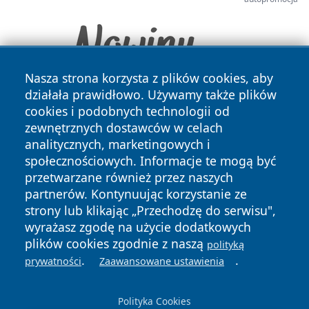
Nasza strona korzysta z plików cookies, aby
działała prawidłowo. Używamy także plików
cookies i podobnych technologii od
zewnętrznych dostawców w celach
analitycznych, marketingowych i
społecznościowych. Informacje te mogą być
przetwarzane również przez naszych
Copyright © 2026 wpruszkowie.pl Wszystkie prawa
partnerów. Kontynuując korzystanie ze
zastrzeżone.
strony lub klikając „Przechodzę do serwisu",
wyrażasz zgodę na użycie dodatkowych
plików cookies zgodnie z naszą
polityką
Polityka
Polityka
.
.
News
Autorzy
prywatności
Zaawansowane ustawienia
Prywatności
Cookies
Polityka Cookies