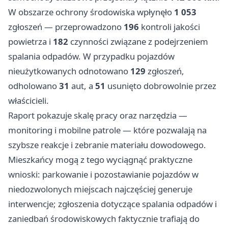
W obszarze ochrony środowiska wpłynęło
1 053
zgłoszeń — przeprowadzono
196
kontroli jakości
powietrza i
182
czynności związane z podejrzeniem
spalania odpadów. W przypadku pojazdów
nieużytkowanych odnotowano
129
zgłoszeń,
odholowano
31
aut, a
51
usunięto dobrowolnie przez
właścicieli.
Raport pokazuje skalę pracy oraz narzędzia —
monitoring i mobilne patrole — które pozwalają na
szybsze reakcje i zebranie materiału dowodowego.
Mieszkańcy mogą z tego wyciągnąć praktyczne
wnioski: parkowanie i pozostawianie pojazdów w
niedozwolonych miejscach najczęściej generuje
interwencje; zgłoszenia dotyczące spalania odpadów i
zaniedbań środowiskowych faktycznie trafiają do