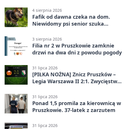
4 sierpnia 2026
Fafik od dawna czeka na dom.
Niewidomy psi senior szuka
opiekuna
3 sierpnia 2026
Filia nr 2 w Pruszkowie zamknie
drzwi na dwa dni z powodu pogody
31 lipca 2026
[PIŁKA NOŻNA] Znicz Pruszków –
Legia Warszawa II 2:1. Zwycięstwo
w Betclic 2. lidze po golu w 87.
minucie
31 lipca 2026
Ponad 1,5 promila za kierownicą w
Pruszkowie. 37-latek z zarzutem
31 lipca 2026