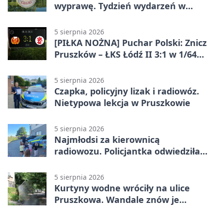
wyprawę. Tydzień wydarzeń w
Pruszkowie
5 sierpnia 2026
[PIŁKA NOŻNA] Puchar Polski: Znicz
Pruszków – ŁKS Łódź II 3:1 w 1/64
finału
5 sierpnia 2026
Czapka, policyjny lizak i radiowóz.
Nietypowa lekcja w Pruszkowie
5 sierpnia 2026
Najmłodsi za kierownicą
radiowozu. Policjantka odwiedziła
żłobek w Pruszkowie
5 sierpnia 2026
Kurtyny wodne wróciły na ulice
Pruszkowa. Wandale znów je
niszczą