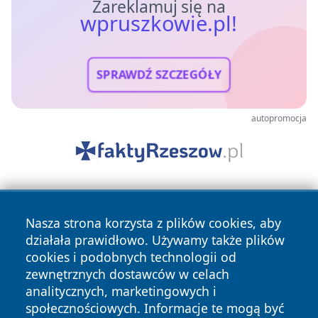
Zareklamuj się na
wpruszkowie.pl!
SPRAWDŹ SZCZEGÓŁY
autopromocja
Nasza strona korzysta z plików cookies, aby
działała prawidłowo. Używamy także plików
cookies i podobnych technologii od
zewnętrznych dostawców w celach
Copyright © 2026 wpruszkowie.pl Wszystkie prawa
analitycznych, marketingowych i
zastrzeżone.
społecznościowych. Informacje te mogą być