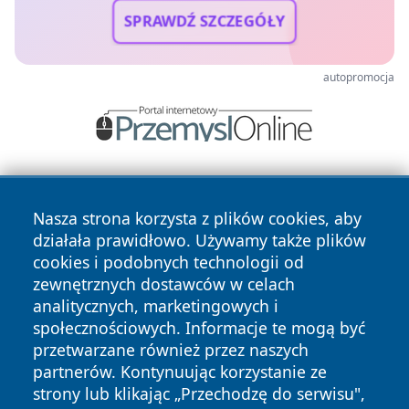
SPRAWDŹ SZCZEGÓŁY
autopromocja
Nasza strona korzysta z plików cookies, aby
działała prawidłowo. Używamy także plików
cookies i podobnych technologii od
zewnętrznych dostawców w celach
Copyright © 2026 wpruszkowie.pl Wszystkie prawa
analitycznych, marketingowych i
zastrzeżone.
społecznościowych. Informacje te mogą być
przetwarzane również przez naszych
partnerów. Kontynuując korzystanie ze
Polityka
Polityka
News
Autorzy
strony lub klikając „Przechodzę do serwisu",
Prywatności
Cookies