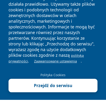
działała prawidłowo. Używamy także plików
cookies i podobnych technologii od
zewnętrznych dostawców w celach
analitycznych, marketingowych i
społecznościowych. Informacje te mogą być
Copyright © 2026 wpruszkowie.pl Wszystkie prawa
przetwarzane również przez naszych
zastrzeżone.
partnerów. Kontynuując korzystanie ze
strony lub klikając „Przechodzę do serwisu",
wyrażasz zgodę na użycie dodatkowych
Polityka
Polityka
News
Autorzy
plików cookies zgodnie z naszą
polityką
Prywatności
Cookies
.
.
prywatności
Zaawansowane ustawienia
Polityka Cookies
Przejdź do serwisu