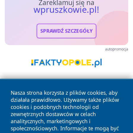
Zareklamuj się na
wpruszkowie.pl!
SPRAWDŹ SZCZEGÓŁY
autopromocja
Nasza strona korzysta z plików cookies, aby
działała prawidłowo. Używamy także plików
cookies i podobnych technologii od
zewnętrznych dostawców w celach
Copyright © 2026 wpruszkowie.pl Wszystkie prawa
analitycznych, marketingowych i
zastrzeżone.
społecznościowych. Informacje te mogą być