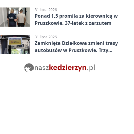
w Betclic 2. lidze po golu w 87.
minucie
31 lipca 2026
Ponad 1,5 promila za kierownicą w
Pruszkowie. 37-latek z zarzutem
31 lipca 2026
Zamknięta Działkowa zmieni trasy
autobusów w Pruszkowie. Trzy
linie pojadą objazdem