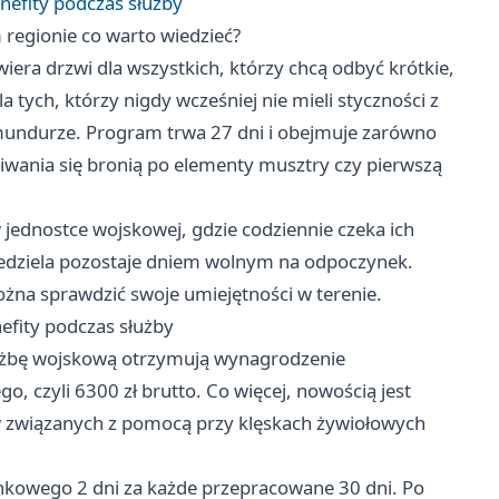
nefity podczas służby
egionie co warto wiedzieć?
ra drzwi dla wszystkich, którzy chcą odbyć krótkie,
 tych, którzy nigdy wcześniej nie mieli styczności z
mundurze. Program trwa 27 dni i obejmuje zarówno
ugiwania się bronią po elementy musztry czy pierwszą
jednostce wojskowej, gdzie codziennie czeka ich
Niedziela pozostaje dniem wolnym na odpoczynek.
ożna sprawdzić swoje umiejętności w terenie.
efity podczas służby
łużbę wojskową otrzymują wynagrodzenie
, czyli 6300 zł brutto. Co więcej, nowością jest
w związanych z pomocą przy klęskach żywiołowych
kowego 2 dni za każde przepracowane 30 dni. Po