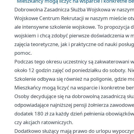
Mieszkańcy mogą liczyć na wsparcie i konkretne be
Dobrowolna Zasadnicza Służba Wojskowa w naszym r
Wojskowe Centrum Rekrutacji w naszym mieście otwie
ale intensywne szkolenie wojskowe. To propozycja dla
wojskiem i chcą zdobyć pierwsze doświadczenia w 
zajęcia teoretyczne, jak i praktyczne od nauki posł
pomoc.
Podczas tego okresu uczestnicy są zakwaterowani w 
około 12 godzin zajęć od poniedziałku do soboty. 
Szkolenie odbywa się również na poligonie, gdzie m
Mieszkańcy mogą liczyć na wsparcie i konkretne ben
Osoby decydujące się na dobrowolną zasadniczą s
odpowiadające najniższej pensji żołnierza zawodowego
dodatek 180 zł za każdy dzień pełnienia obowiązkó
czy akcjach ratowniczych.
Dodatkowo służący mają prawo do urlopu wypoczyn