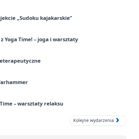
jekcie „Sudoku kajakarskie”
z Yoga Time! – joga i warsztaty
teterapeutyczne
 Warhammer
Time – warsztaty relaksu
Kolejne wydarzenia