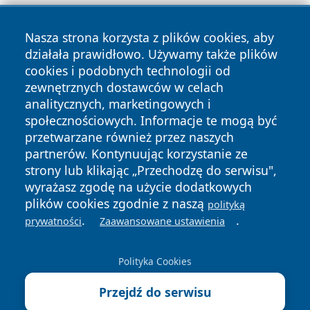
Nasza strona korzysta z plików cookies, aby
działała prawidłowo. Używamy także plików
cookies i podobnych technologii od
zewnętrznych dostawców w celach
Copyright © 2026 wpruszkowie.pl Wszystkie prawa
analitycznych, marketingowych i
zastrzeżone.
społecznościowych. Informacje te mogą być
przetwarzane również przez naszych
partnerów. Kontynuując korzystanie ze
Polityka
Polityka
News
Autorzy
strony lub klikając „Przechodzę do serwisu",
Prywatności
Cookies
wyrażasz zgodę na użycie dodatkowych
plików cookies zgodnie z naszą
polityką
.
.
prywatności
Zaawansowane ustawienia
Polityka Cookies
Przejdź do serwisu