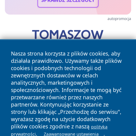
autopromocja
Nasza strona korzysta z plików cookies, aby
działała prawidłowo. Używamy także plików
cookies i podobnych technologii od
zewnętrznych dostawców w celach
analitycznych, marketingowych i
społecznościowych. Informacje te mogą być
przetwarzane również przez naszych
Copyright © 2026 wpruszkowie.pl Wszystkie prawa
zastrzeżone.
partnerów. Kontynuując korzystanie ze
strony lub klikając „Przechodzę do serwisu",
wyrażasz zgodę na użycie dodatkowych
Polityka
Polityka
plików cookies zgodnie z naszą
polityką
News
Autorzy
Prywatności
Cookies
.
.
prywatności
Zaawansowane ustawienia