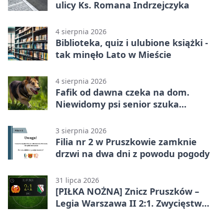
ulicy Ks. Romana Indrzejczyka
4 sierpnia 2026
Biblioteka, quiz i ulubione książki -
tak minęło Lato w Mieście
4 sierpnia 2026
Fafik od dawna czeka na dom.
Niewidomy psi senior szuka
opiekuna
3 sierpnia 2026
Filia nr 2 w Pruszkowie zamknie
drzwi na dwa dni z powodu pogody
31 lipca 2026
[PIŁKA NOŻNA] Znicz Pruszków –
Legia Warszawa II 2:1. Zwycięstwo
w Betclic 2. lidze po golu w 87.