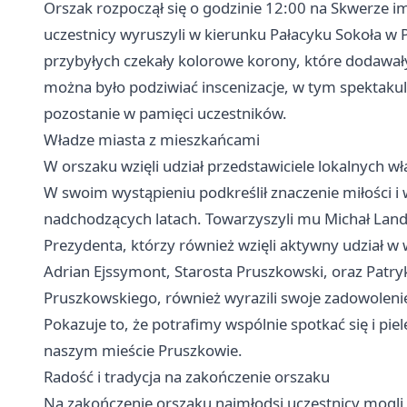
Orszak rozpoczął się o godzinie 12:00 na Skwerze im
uczestnicy wyruszyli w kierunku Pałacyku Sokoła w 
przybyłych czekały kolorowe korony, które dodawał
można było podziwiać inscenizacje, w tym spektakul
pozostanie w pamięci uczestników.
Władze miasta z mieszkańcami
W orszaku wzięli udział przedstawiciele lokalnych w
W swoim wystąpieniu podkreślił znaczenie miłości i 
nadchodzących latach. Towarzyszyli mu Michał Lan
Prezydenta, którzy również wzięli aktywny udział w
Adrian Ejssymont, Starosta Pruszkowski, oraz Patr
Pruszkowskiego, również wyrazili swoje zadowolenie
Pokazuje to, że potrafimy wspólnie spotkać się i pie
naszym mieście Pruszkowie.
Radość i tradycja na zakończenie orszaku
Na zakończenie orszaku najmłodsi uczestnicy mog