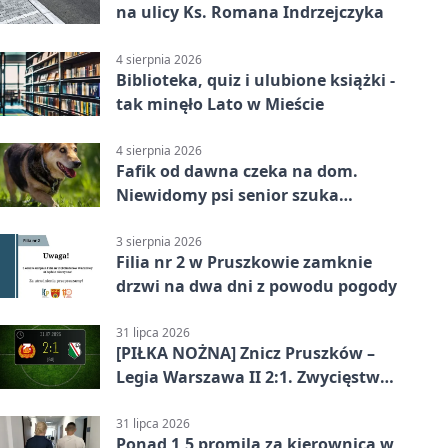
na ulicy Ks. Romana Indrzejczyka
4 sierpnia 2026
Biblioteka, quiz i ulubione książki -
tak minęło Lato w Mieście
4 sierpnia 2026
Fafik od dawna czeka na dom.
Niewidomy psi senior szuka
opiekuna
3 sierpnia 2026
Filia nr 2 w Pruszkowie zamknie
drzwi na dwa dni z powodu pogody
31 lipca 2026
[PIŁKA NOŻNA] Znicz Pruszków –
Legia Warszawa II 2:1. Zwycięstwo
w Betclic 2. lidze po golu w 87.
minucie
31 lipca 2026
Ponad 1,5 promila za kierownicą w