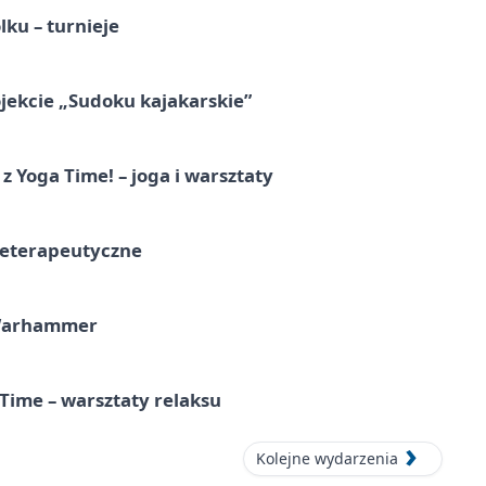
ku – turnieje
jekcie „Sudoku kajakarskie”
z Yoga Time! – joga i warsztaty
teterapeutyczne
 Warhammer
Time – warsztaty relaksu
Kolejne wydarzenia