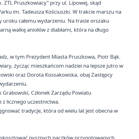
. ZTL Pruszkowiacy” przy ul. Lipowej, skąd
Parku im. Tadeusza Kościuszki. W trakcie marszu na
y uroku całemu wydarzeniu. Na trasie orszaku
arną walkę aniołów z diabłami, która na długo
ładz, w tym Prezydent Miasta Pruszkowa, Piotr Bąk.
wiary, życząc mieszkańcom nadziei na lepsze jutro w
dowski oraz Dorota Kossakowska, obaj Zastępcy
 wydarzeniu.
yk Grabowski, Członek Zarządu Powiatu
 z licznego uczestnictwa.
lęgnować tradycje, która od wielu lat jest obecna w
li skosztować pysznych pączków przygotowanych