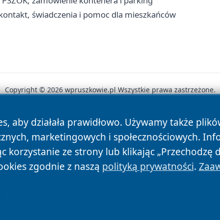
, PSZOK, zamówienie kontenera i parking
kontakt, świadczenia i pomoc dla mieszkańców
Copyright © 2026 wpruszkowie.pl Wszystkie prawa zastrzeżone.
es, aby działała prawidłowo. Używamy także plik
News
Autorzy
Polityka Prywatności
Polityka Cookie
cznych, marketingowych i społecznościowych. Inf
 korzystanie ze strony lub klikając „Przechodzę 
ookies zgodnie z naszą
polityką prywatności
.
Zaaw