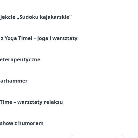
jekcie „Sudoku kajakarskie”
z Yoga Time! – joga i warsztaty
teterapeutyczne
 Warhammer
Time – warsztaty relaksu
e show z humorem