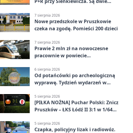
P+R przy Sienkiewicza. Są dwie
stawki
7 sierpnia 2026
Nowe przedszkole w Pruszkowie
czeka na zgodę. Pomieści 200 dzieci
7 sierpnia 2026
Prawie 2 mln zł na nowoczesne
pracownie w powiecie
pruszkowskim
6 sierpnia 2026
Od potańcówki po archeologiczną
wyprawę. Tydzień wydarzeń w
Pruszkowie
5 sierpnia 2026
[PIŁKA NOŻNA] Puchar Polski: Znicz
Pruszków – ŁKS Łódź II 3:1 w 1/64
finału
5 sierpnia 2026
Czapka, policyjny lizak i radiowóz.