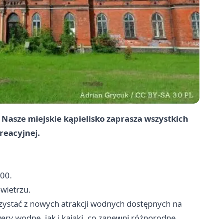
! Nasze miejskie kąpielisko zaprasza wszystkich
reacyjnej.
:00.
wietrzu.
rzystać z nowych atrakcji wodnych dostępnych na
ry wodne, jak i kajaki, co zapewni różnorodne