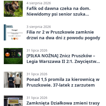
4 sierpnia 2026
Fafik od dawna czeka na dom.
Niewidomy psi senior szuka
opiekuna
3 sierpnia 2026
Filia nr 2 w Pruszkowie zamknie
drzwi na dwa dni z powodu pogody
31 lipca 2026
[PIŁKA NOŻNA] Znicz Pruszków –
Legia Warszawa II 2:1. Zwycięstwo
w Betclic 2. lidze po golu w 87.
minucie
31 lipca 2026
Ponad 1,5 promila za kierownicą w
Pruszkowie. 37-latek z zarzutem
31 lipca 2026
Zamknięta Działkowa zmieni trasy