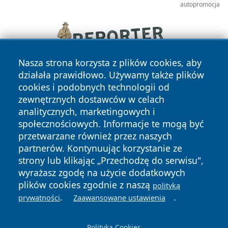
autopromocja
Nasza strona korzysta z plików cookies, aby
działała prawidłowo. Używamy także plików
cookies i podobnych technologii od
zewnętrznych dostawców w celach
analitycznych, marketingowych i
społecznościowych. Informacje te mogą być
przetwarzane również przez naszych
Copyright © 2026 wpruszkowie.pl Wszystkie prawa
partnerów. Kontynuując korzystanie ze
zastrzeżone.
strony lub klikając „Przechodzę do serwisu",
wyrażasz zgodę na użycie dodatkowych
plików cookies zgodnie z naszą
polityką
Polityka
Polityka
.
.
News
Autorzy
prywatności
Zaawansowane ustawienia
Prywatności
Cookies
Polityka Cookies