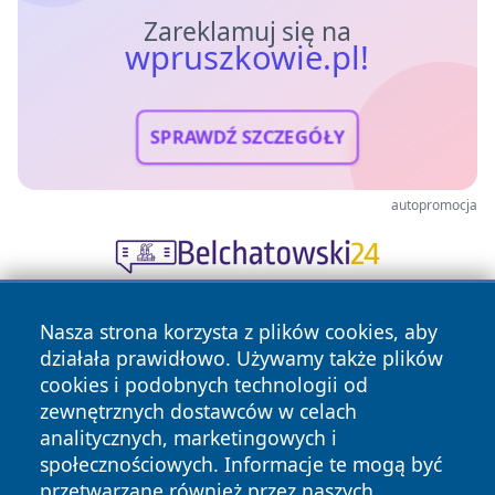
Zareklamuj się na
wpruszkowie.pl!
SPRAWDŹ SZCZEGÓŁY
autopromocja
Nasza strona korzysta z plików cookies, aby
działała prawidłowo. Używamy także plików
cookies i podobnych technologii od
zewnętrznych dostawców w celach
analitycznych, marketingowych i
Copyright © 2026 wpruszkowie.pl Wszystkie prawa
społecznościowych. Informacje te mogą być
zastrzeżone.
przetwarzane również przez naszych